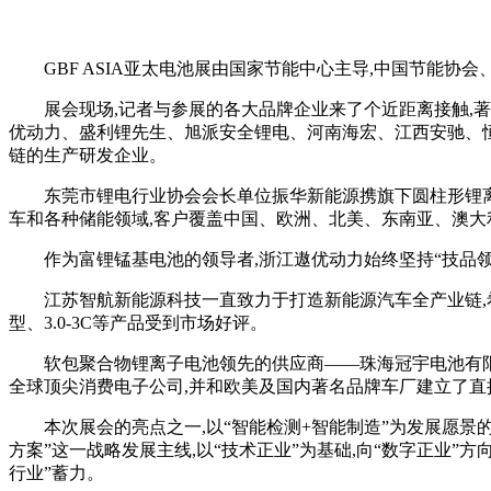
GBF ASIA亚太电池展由国家节能中心主导,中国节能协
展会现场,记者与参展的各大品牌企业来了个近距离接触,著
优动力、盛利锂先生、旭派安全锂电、河南海宏、江西安驰、
链的生产研发企业。
东莞市锂电行业协会会长单位振华新能源携旗下圆柱形锂离子
车和各种储能领域,客户覆盖中国、欧洲、北美、东南亚、澳大
作为富锂锰基电池的领导者,浙江遨优动力始终坚持“技品领先
江苏智航新能源科技一直致力于打造新能源汽车全产业链,希望通过展
型、3.0-3C等产品受到市场好评。
软包聚合物锂离子电池领先的供应商——珠海冠宇电池有限公司此
全球顶尖消费电子公司,并和欧美及国内著名品牌车厂建立了直
本次展会的亮点之一,以“智能检测+智能制造”为发展愿景的
方案”这一战略发展主线,以“技术正业”为基础,向“数字正业”
行业”蓄力。