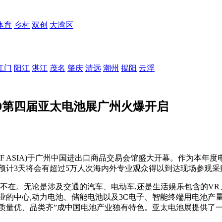
体育
乡村
双创
大湾区
江门
阳江
湛江
茂名
肇庆
清远
潮州
揭阳
云浮
19第四届亚太电池展广州火爆开启
GBF ASIA)于广州中国进出口商品交易会馆盛大开幕。作为本年
位,预计3天将会有超过5万人次海内外专业观众得以到达现场参观采
在。无论是涉及交通的汽车、电动车,还是生活娱乐包含的VR
业的中心,动力电池、储能电池以及3C电子、智能终端用电池产
全,质量优、品类齐”成中国电池产业独有特色。亚太电池展提供了