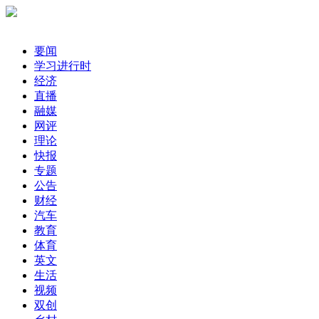
要闻
学习进行时
经济
直播
融媒
网评
理论
快报
专题
公告
财经
汽车
教育
体育
英文
生活
视频
双创