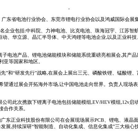
会、广东省电池行业协会、东莞市锂电行业协会以及鸿威国际会展
名企业包括:中科院、力神电池、比克电池、珠海冠宇、江苏智
恒动、华立源、晶汇半导体、中天鸿锂等电池企业,以及正业科技
电池产品、锂电池储能模块和储能系统重磅亮相展会,其产品
利亚等国家和地区。
”和“研发先行”战略,在展会上展出三元、磷酸铁锂、锰酸锂、
会开拓海外市场,让中国电池走向世界。负责人现场表示,此次展出的2
次携旗下锂离子电池包括储能模组,EV/HEV模组,12v启动、
接合作关系。
广东正业科技股份有限公司在会展现场展示PCB、锂电、液晶
方向发展,持续深研“智能制造、自动化集成、信息化集成”三大核心技