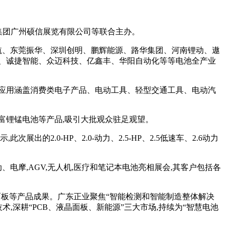
集团广州硕信展览有限公司等联合主办。
航、东莞振华、深圳创明、鹏辉能源、路华集团、河南锂动、遨
、诚捷智能、众迈科技、亿鑫丰、华阳自动化等等电池全产业
应用涵盖消费类电子产品、电动工具、轻型交通工具、电动汽
富锂锰电池等产品,吸引大批观众驻足观望。
.0-HP、2.0-动力、2.5-HP、2.5低速车、2.6动力
电摩,AGV,无人机,医疗和笔记本电池亮相展会,其客户包括各
面板等产品成果。广东正业聚焦“智能检测和智能制造整体解决
术,深耕“PCB、液晶面板、新能源”三大市场,持续为“智慧电池