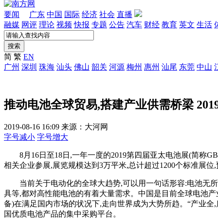
要闻
广东
中国
国际
经济
社会
直播
融媒
网评
理论
视频
快报
专题
公告
汽车
财经
教育
英文
生活
搜索
简
繁
EN
广州
深圳
珠海
汕头
佛山
韶关
河源
梅州
惠州
汕尾
东莞
中山
推动电池全球贸易,搭建产业供需桥梁 20
2019-08-16 16:09
来源：大河网
字号减小
字号增大
8月16日至18日,一年一度的2019第四届亚太电池展(简称
相关企业参展,展览规模达到3万平米,总计超过1200个标准展
当前关于电动化的全球大趋势,可以用一句话形容:电池无所不
具等,都对高性能电池的有着大量需求。中国是目前全球电池产
备)在满足国内市场的状况下,走向世界成为大势所趋。“产业
国优质电池产品的集中采购平台。