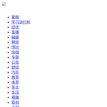
要闻
学习进行时
经济
直播
融媒
网评
理论
快报
专题
公告
财经
汽车
教育
体育
英文
生活
视频
双创