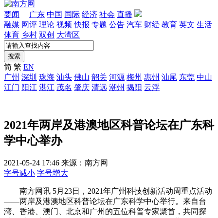
要闻
广东
中国
国际
经济
社会
直播
融媒
网评
理论
视频
快报
专题
公告
汽车
财经
教育
英文
生活
体育
乡村
双创
大湾区
搜索
简
繁
EN
广州
深圳
珠海
汕头
佛山
韶关
河源
梅州
惠州
汕尾
东莞
中山
江门
阳江
湛江
茂名
肇庆
清远
潮州
揭阳
云浮
2021年两岸及港澳地区科普论坛在广东科
学中心举办
2021-05-24 17:46
来源：南方网
字号减小
字号增大
南方网讯 5月23日，2021年广州科技创新活动周重点活动
——两岸及港澳地区科普论坛在广东科学中心举行。来自台
湾、香港、澳门、北京和广州的五位科普专家聚首，共同探