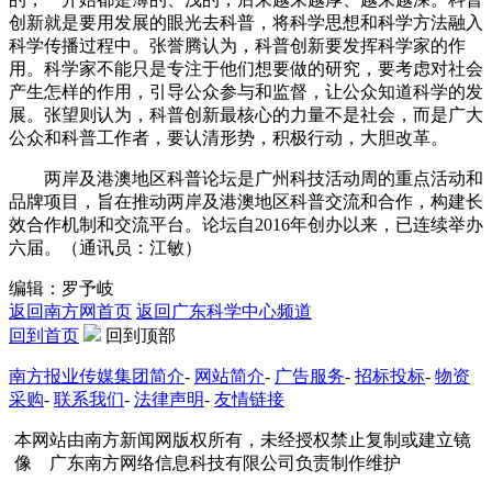
创新就是要用发展的眼光去科普，将科学思想和科学方法融入
科学传播过程中。张誉腾认为，科普创新要发挥科学家的作
用。科学家不能只是专注于他们想要做的研究，要考虑对社会
产生怎样的作用，引导公众参与和监督，让公众知道科学的发
展。张望则认为，科普创新最核心的力量不是社会，而是广大
公众和科普工作者，要认清形势，积极行动，大胆改革。
两岸及港澳地区科普论坛是广州科技活动周的重点活动和
品牌项目，旨在推动两岸及港澳地区科普交流和合作，构建长
效合作机制和交流平台。论坛自2016年创办以来，已连续举办
六届。（通讯员：江敏）
编辑：罗予岐
返回南方网首页
返回广东科学中心频道
回到首页
回到顶部
南方报业传媒集团简介
-
网站简介
-
广告服务
-
招标投标
-
物资
采购
-
联系我们
-
法律声明
-
友情链接
本网站由南方新闻网版权所有，未经授权禁止复制或建立镜
像 广东南方网络信息科技有限公司负责制作维护